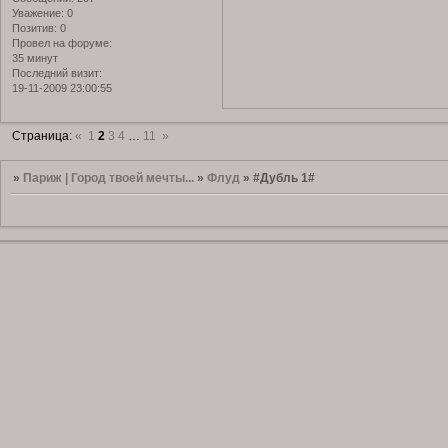
Уважение:
0
Позитив:
0
Провел на форуме:
35 минут
Последний визит:
19-11-2009 23:00:55
Страница:
«
1
2
3
4
…
11
»
»
Париж | Город твоей мечты...
»
Флуд
»
#Дубль 1#