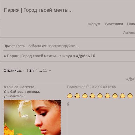
Париж | Город твоей мечты...
Форум
Участники
Пои
Активн
Привет, Гость!
Войдите
или
зарегистрируйтесь
.
»
Париж | Город твоей мечты...
»
Флуд
»
#Дубль 1#
Страница:
«
1
2
3
4
…
11
»
#Дуб
Asole de Caresse
Поделиться
17-10-2009 00:15:58
Улыбайтесь, господа,
улыбайтесь!
0