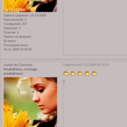
Зарегистрирован
: 16-10-2009
Приглашений:
0
Сообщений:
207
Уважение:
0
Позитив:
0
Провел на форуме:
35 минут
Последний визит:
19-11-2009 23:00:55
Asole de Caresse
Поделиться
17-10-2009 00:16:25
Улыбайтесь, господа,
улыбайтесь!
0