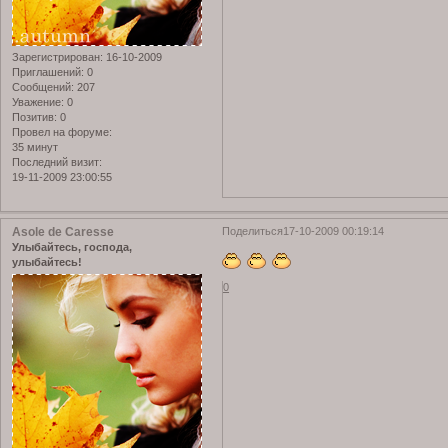
Зарегистрирован
: 16-10-2009
Приглашений:
0
Сообщений:
207
Уважение:
0
Позитив:
0
Провел на форуме:
35 минут
Последний визит:
19-11-2009 23:00:55
Asole de Caresse
Поделиться
17-10-2009 00:19:14
Улыбайтесь, господа,
улыбайтесь!
0